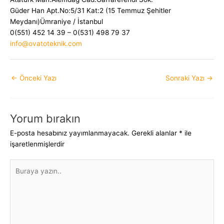
Güder Han Apt.No:5/31 Kat:2 (15 Temmuz Şehitler
Meydanı)Ümraniye / İstanbul
0(551) 452 14 39 – 0(531) 498 79 37
info@ovatoteknik.com
Yazı
←
Önceki Yazı
Sonraki Yazı
→
dolaşımı
Yorum bırakın
E-posta hesabınız yayımlanmayacak.
Gerekli alanlar
*
ile
işaretlenmişlerdir
Buraya
yazın..