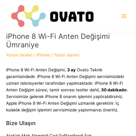
İçeriğe
atla
Main
Men
iPhone 8 Wi-Fi Anten Değişimi
Ümraniye
Yorum bırakın
/
iPhone
/ Yazan
xiaomi
iPhone 8 Wi-Fi Anten Değişimi,
3 ay
Ovato Teknik
garantisindedir. iPhone 8 Wi-Fi Anten Değişimi servisimizdeki
uzman teknisyenler tarafından yapılmaktadır. iPhone 8 Wi-Fi
Anten Değişim süresi, tamir sonrası testler dahil,
30 dakikadır.
Servisimize gelerek iPhone 8 onarım işlemini yaptırabilirsiniz.
Apple iPhone 8 Wi-Fi Anten Değişimi uzmanlık gerektirir. İç
kulaklık değişim işlemini servisimizde yaptırmanızı öneririz.
Bize Ulaşın
Atatürk Mah.Alemdağ Cad.Gaffarefendi Sok.