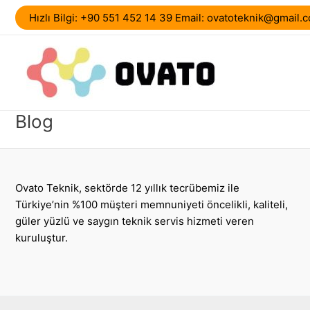
İçeriğe
Hızlı Bilgi: +90 551 452 14 39 Email: ovatoteknik@gmail.
atla
Blog
Ovato Teknik, sektörde 12 yıllık tecrübemiz ile
Türkiye’nin %100 müşteri memnuniyeti öncelikli, kaliteli,
güler yüzlü ve saygın teknik servis hizmeti veren
kuruluştur.