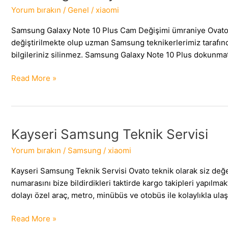
Yorum bırakın
/
Genel
/
xiaomi
Samsung Galaxy Note 10 Plus Cam Değişimi ümraniye Ovato tek
değiştirilmekte olup uzman Samsung teknikerlerimiz tarafın
bilgileriniz silinmez. Samsung Galaxy Note 10 Plus dokunmati
Samsung
Read More »
Galaxy
Note
10
Plus
Kayseri Samsung Teknik Servisi
Cam
Yorum bırakın
/
Samsung
/
xiaomi
Değişimi
Ümraniye
Kayseri Samsung Teknik Servisi Ovato teknik olarak siz değ
numarasını bize bildirdikleri taktirde kargo takipleri yap
dolayı özel araç, metro, minübüs ve otobüs ile kolaylıkla ulaşı
Kayseri
Read More »