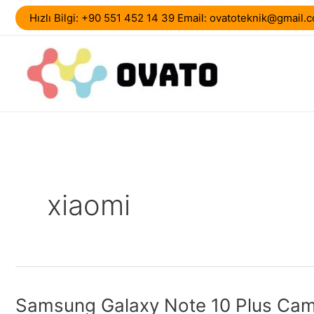
İçeriğe
Hızlı Bilgi: +90 551 452 14 39 Email: ovatoteknik@gmail.
atla
xiaomi
Samsung Galaxy Note 10 Plus Cam