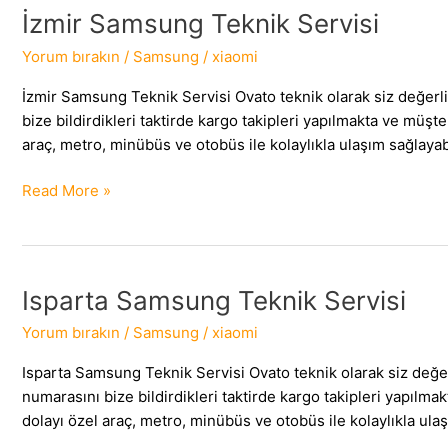
İzmir Samsung Teknik Servisi
Yorum bırakın
/
Samsung
/
xiaomi
İzmir Samsung Teknik Servisi Ovato teknik olarak siz değer
bize bildirdikleri taktirde kargo takipleri yapılmakta ve m
araç, metro, minübüs ve otobüs ile kolaylıkla ulaşım sağlayabil
İzmir
Read More »
Samsung
Teknik
Servisi
Isparta Samsung Teknik Servisi
Yorum bırakın
/
Samsung
/
xiaomi
Isparta Samsung Teknik Servisi Ovato teknik olarak siz değ
numarasını bize bildirdikleri taktirde kargo takipleri yap
dolayı özel araç, metro, minübüs ve otobüs ile kolaylıkla ulaşı