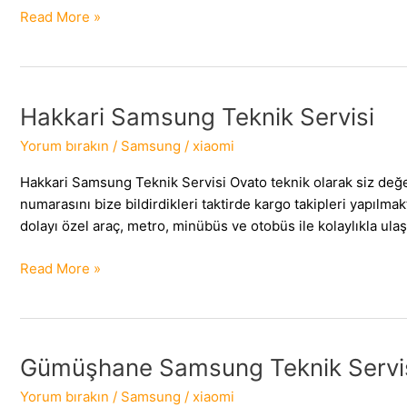
Isparta
Read More »
Samsung
Teknik
Servisi
Hakkari Samsung Teknik Servisi
Yorum bırakın
/
Samsung
/
xiaomi
Hakkari Samsung Teknik Servisi Ovato teknik olarak siz değ
numarasını bize bildirdikleri taktirde kargo takipleri yap
dolayı özel araç, metro, minübüs ve otobüs ile kolaylıkla ulaşı
Hakkari
Read More »
Samsung
Teknik
Servisi
Gümüşhane Samsung Teknik Servi
Yorum bırakın
/
Samsung
/
xiaomi