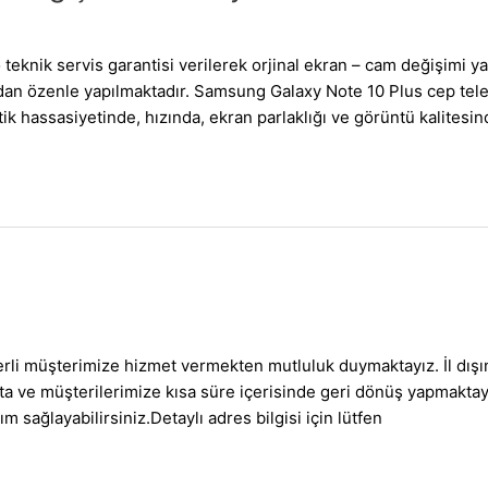
nik servis garantisi verilerek orjinal ekran – cam değişimi yap
dan özenle yapılmaktadır. Samsung Galaxy Note 10 Plus cep tel
k hassasiyetinde, hızında, ekran parlaklığı ve görüntü kalitesi
erli müşterimize hizmet vermekten mutluluk duymaktayız. İl dış
ılmakta ve müşterilerimize kısa süre içerisinde geri dönüş yap
m sağlayabilirsiniz.Detaylı adres bilgisi için lütfen