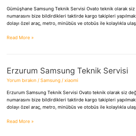
Gümüşhane Samsung Teknik Servisi Ovato teknik olarak siz 
numarasını bize bildirdikleri taktirde kargo takipleri yap
dolayı özel araç, metro, minübüs ve otobüs ile kolaylıkla ulaşı
Gümüşhane
Read More »
Samsung
Teknik
Servisi
Erzurum Samsung Teknik Servisi
Yorum bırakın
/
Samsung
/
xiaomi
Erzurum Samsung Teknik Servisi Ovato teknik olarak siz değ
numarasını bize bildirdikleri taktirde kargo takipleri yap
dolayı özel araç, metro, minübüs ve otobüs ile kolaylıkla ulaşı
Erzurum
Read More »
Samsung
Teknik