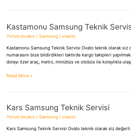
Samsung
Teknik
Servisi
Kastamonu Samsung Teknik Servis
Yorum bırakın
/
Samsung
/
xiaomi
Kastamonu Samsung Teknik Servisi Ovato teknik olarak siz d
numarasını bize bildirdikleri taktirde kargo takipleri yap
dolayı özel araç, metro, minübüs ve otobüs ile kolaylıkla ulaşı
Kastamonu
Read More »
Samsung
Teknik
Servisi
Kars Samsung Teknik Servisi
Yorum bırakın
/
Samsung
/
xiaomi
Kars Samsung Teknik Servisi Ovato teknik olarak siz değerl