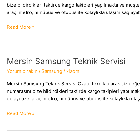
bize bildirdikleri taktirde kargo takipleri yapılmakta ve m
araç, metro, minübüs ve otobüs ile kolaylıkla ulaşım sağlayabil
Kars
Read More »
Samsung
Teknik
Servisi
Mersin Samsung Teknik Servisi
Yorum bırakın
/
Samsung
/
xiaomi
Mersin Samsung Teknik Servisi Ovato teknik olarak siz değe
numarasını bize bildirdikleri taktirde kargo takipleri yap
dolayı özel araç, metro, minübüs ve otobüs ile kolaylıkla ulaşı
Mersin
Read More »
Samsung
Teknik
Servisi