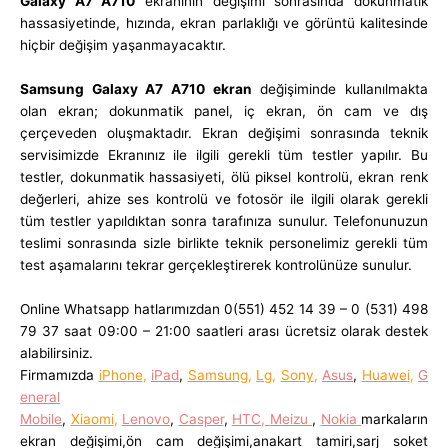
Galaxy A7 A710
ekranının değişimi sonrasında dokunmatik
hassasiyetinde, hızında, ekran parlaklığı ve görüntü kalitesinde
hiçbir değişim yaşanmayacaktır.
Samsung Galaxy A7 A710
ekran
değişiminde kullanılmakta
olan ekran; dokunmatik panel, iç ekran, ön cam ve dış
çerçeveden oluşmaktadır. Ekran değişimi sonrasında teknik
servisimizde Ekranınız ile ilgili gerekli tüm testler yapılır. Bu
testler, dokunmatik hassasiyeti, ölü piksel kontrolü, ekran renk
değerleri, ahize ses kontrolü ve fotosör ile ilgili olarak gerekli
tüm testler yapıldıktan sonra tarafınıza sunulur. Telefonunuzun
teslimi sonrasında sizle birlikte teknik personelimiz gerekli tüm
test aşamalarını tekrar gerçekleştirerek kontrolünüze sunulur.
Online Whatsapp hatlarımızdan 0(551) 452 14 39 – 0 (531) 498
79 37 saat 09:00 – 21:00 saatleri arası ücretsiz olarak destek
alabilirsiniz.
Firmamızda
iPhone
,
iPad
,
Samsung
,
Lg
,
Sony
,
Asus
,
Huawei
,
G
eneral
Mobile
,
Xiaomi
,
Lenovo
,
Casper
,
HTC,
Meizu
,
Nokia
markaların
ekran değişimi,ön cam değişimi,anakart tamiri,sarj soket