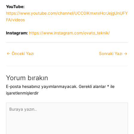
YouTube:
https://www.youtube.com/channel/UCC0lKmxnxHcrJejgUnUFY
FA/videos
Instagram:
https://www.instagram.com/ovato_teknik/
Yazı
←
Önceki Yazı
Sonraki Yazı
→
dolaşımı
Yorum bırakın
E-posta hesabınız yayımlanmayacak.
Gerekli alanlar
*
ile
işaretlenmişlerdir
Buraya
yazın..