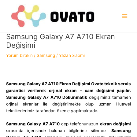
İçeriğe
atla
Main
Men
Samsung Galaxy A7 A710 Ekran
Değişimi
Yorum bırakın
/
Samsung
/ Yazan
xiaomi
Samsung Galaxy A7 A710 Ekran Değişimi
Ovato teknik servis
garantisi verilerek orjinal ekran – cam değişimi yapılır.
Samsung Galaxy A7 A710
Dokunmatik
değişiminiz tamamen
orjinal ekranlar ile değiştirilmekte olup uzman Huawei
teknikerlerimiz tarafından özenle yapılmaktadır.
Samsung Galaxy A7 A710
cep telefonunuzun
ekran değişimi
sırasında içerisinde bulunan bilgileriniz silinmez.
Samsung